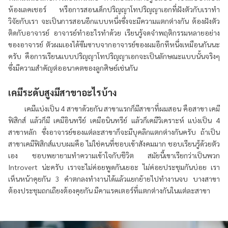
ห้องเลคเชอร์ หรือการสอนเด็กปริญญาโทปริญญาเอกที่ฝังตัวกับเราทำ
วิจัยกับเรา จะเป็นการสอนอีกแบบหนึ่งซึ่งจะมีความแตกต่างกัน ต้องฝังตัว
ติดกับอาจารย์ อาจารย์ทำอะไรทำด้วย เรียนรู้จดจำพฤติกรรมหลายอย่าง
ของอาจารย์ ตัวผมเองได้ซึมซาบจากอาจารย์ของผมอีกทีหนึ่งเหมือนกันนะ
ครับ คือการเรียนแบบปริญญาโทปริญญาเอกจะเป็นลักษณะแบบนั้นจริงๆ
ซึ่งมีความสำคัญต่ออนาคตของลูกศิษย์เช่นกัน
เคมีระดับสูงมีสาขาอะไรบ้าง
เคมีแบ่งเป็น 4 สาขาด้วยกัน สาขาแรกก็มีสาขาที่ผมสอน คือสาขา เคมี
ฟิสิกส์ แล้วก็มี เคมีอินทรีย์ เคมีอนินทรีย์ แล้วก็เคมีวิเคราะห์ แบ่งเป็น 4
สาขาหลัก ซึ่งอาจารย์ของแต่ละสาขาก็จะมีบุคลิกแตกต่างกันครับ ถ้าเป็น
สาขาเคมีฟิสิกส์แบบผมคือ ไม่ใช่คนที่ชอบเข้าสังคมมาก ชอบเรียนรู้ด้วยตัว
เอง ชอบพยายามทำความเข้าใจกับชีวิต สมัยนี้เขาเรียกว่าเป็นพวก
Introvert น่ะครับ เราจะไม่ค่อยพูดกันเยอะ ไม่ค่อยประชุมกันบ่อย เรา
เห็นหน้าคุยกัน 3 คำตกลงทำงานได้แล้วแยกย้ายไปทำงานจบ บางสาขา
ต้องประชุมถกเถียงต้องคุยกัน มีคาแรคเตอร์ที่แตกต่างกันในแต่ละสาขา