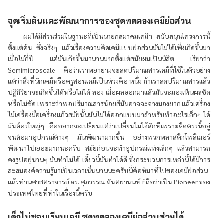
จุดเริ่มต้นและพัฒนาการของชุดทดลองเคมีย่อส่วน
ผมได้มีส่วนร่วมในฐานะที่เป็นนายกสมาคมเคมีฯ สนับสนุนโครงการนี้
ตั้งแต่ต้น ซึ่งจริงๆ แล้วเรื่องความคิดเคมีแบบย่อส่วนมันไม่ได้เพิ่งเกิดขึ้นมา
เมื่อไม่กี่ปี แต่มันเกิดขึ้นมานานมากตั้งแต่สมัยผมเป็นนิสิต เรียกว่า
Semimicroscale คือว่าเราพยายามจะลดปริมาณสารเคมีที่ใช้ในตัวอย่าง
แต่ว่าสิ่งที่นักเคมีหรือครูสอนเคมีเป็นห่วงคือ หนึ่ง ถ้าเราลดปริมาณสารแล้ว
ปฏิกิริยาจะเกิดขึ้นได้หรือไม่ได้ สอง เมื่อผลออกมาแล้วมันจะมองเห็นผลชัด
หรือไม่ชัด เพราะว่าพอปริมาณสารน้อยสีมันอาจจะจางมองยาก แล้วเครื่อง
ไม้เครื่องมือเครื่องแก้วสมัยนั้นมันไม่ได้ออกแบบมาสำหรับทำอะไรเล็กๆ ได้
มันต้องใหญ่ๆ คืออยากจะเปลี่ยนแต่ว่าเปลี่ยนไม่ได้สักทีเพราะติดตรงนี้อยู่
จนต่อมาอุปกรณ์ต่างๆ มันพัฒนามากขึ้น อย่างพวกพลาสติกโพลิเมอร์
พัฒนาไปเยอะมากนะครับ สมัยก่อนจะทำอุปกรณ์แท่งเล็กๆ แล้วสามารถ
คงรูปอยู่นานๆ มันทำไม่ได้ เดี๋ยวนี้มันทำได้ดี ซึ่งกระบวนการเหล่านี้ได้มีการ
สะสมองค์ความรู้มาเป็นเวลาเนิ่นนานนะครับนี่คือที่มาที่ไปของเคมีย่อส่วน
แล้วท่านศาสตราจารย์ ดร. ศุภวรรณ ตันตยานนท์ ก็ถือว่าเป็น Pioneer ของ
ประเทศไทยที่ทำในเรื่องนี้ครับ
เด็กไม่ชอบเรียนเคมี ชุดทดลองเคมีย่อส่วนช่วยได้