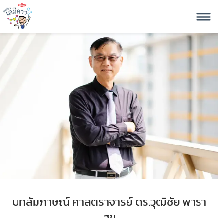
บทสัมภาษณ์ ศาสตราจารย์ ดร.วุฒิชัย พารา
สุข