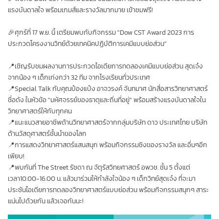
แรงบันดาลใจ พร้อมเกมส์และรางวัลมากมาย เข้าชมฟรี!
🎉ศุกร์ที่ 17 พ.ย. นี้ เตรียมพบกับกิจกรรม "Dow CST Award 2023 การ
ประกวดโครงงานวิทย์ด้วยเทคนิคปฏิบัติการเคมีแบบย่อส่วน"
📍เชิญรับชมผลงานการประกวดไอเดียการทดลองเคมีแบบย่อส่วน สุดเจ๋ง
จากน้อง ๆ เด็กเก่งกว่า 32 ทีม จากโรงเรียนทั่วประเทศ
📍Special Talk กับคุณป๋องแป๋ง อาจวรงค์ จันทมาศ นักสื่อสารวิทยาศาสตร์
ชื่อดัง ในหัวข้อ "มหัศจรรย์ของธาตุและถิ่นที่อยู่" พร้อมสร้างแรงบันดาลใจใน
วิทยาศาสตร์ให้กับทุกคน
📍แนะแนวสายอาชีพด้านวิทยาศาสตร์จากกลุ่มบริษัท ดาว ประเทศไทย บริษัท
ด้านวัสดุศาสตร์ชั้นนำของโลก
📍การแสดงวิทยาศาสตร์แสนสนุก พร้อมกิจกรรมชิงของรางวัล และอื่นๆอีก
เพียบ!
📍พบกันที่ The Street รัชดา ณ จัตุรัสวิทยศาสตร์ อพวช. ชั้น 5 ตั้งแต่
เวลา10.00-16.00 น. แล้วมาร่วมให้กำลังใจน้อง ๆ เด็กวิทย์สุดเจ๋ง ที่จะมา
ประชันไอเดียการทดลองวิทยาศาสตร์แบบย่อส่วน พร้อมกิจกรรมสนุกๆ สาระ
แน่นไปด้วยกัน แล้วเจอกันนะ!