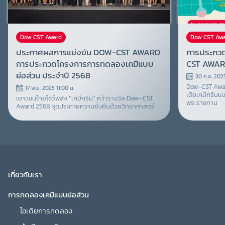
Dow CST Award
Dow CST Aw
ประกาศผลการแข่งขัน DOW-CST AWARD
การประกวด
การประกวดโครงการการทดลองเคมีแบบ
CST AWAR
ย่อส่วน ประจำปี 2568
30 ก.ค. 2025
Dow-CST Award
17 พ.ย. 2025 11:00
น.
เดียเคมีกรีนแบ
เยาวชนไทยโชว์พลัง “เคมีกรีน” คว้ารางวัล Dow–CST
พระราชทาน
Award 2568 จุดประกายความยั่งยืนด้วยวิทยาศาสตร์
เกี่ยวกับเรา
การทดลองเคมีแบบย่อส่วน
ไอเดียการทดลอง